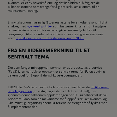
økonomi er et av hovedmålene, og det kan bidra til å frigjøre de
billioner kronene som trengs for å gjøre sirkulær økonomi til en
mainstream-løsning.
En ny taksonomi har nylig fått entusiastene for sirkulær økonomi til å
snakke, med
nye retningslinjer
som fastsetter kriterier for å avgjøre
om en bestemt økonomisk aktivitet gir et «vesentlig bidrag til
overgangen til en sirkulær økonomi» – en overgang som kan være
verdt
1,8 billioner euro for EUs økonomi innen 2030..
FRA EN SIDEBEMERKNING TIL ET
SENTRALT TEMA
Det som fanget min oppmerksomhet, er at products-as-a-service
(PaaS) igjen har dukket opp som et sentralt tema for EU og et viktig
virkemiddel for å oppnå den sirkulære overgangen.
I 2020 ble PaaS bare nevnt i forbifarten som en del av de
35 tiltakene i
handlingsplanen
(en viktig byggestein i EUs Green Deal), men
gjennom denne taksonomioppdateringen har EU signalisert at de vil
prioritere PaaS som en mekanisme for å oppnå sirkulær økonomi og,
ikke minst, gi organisasjonene kriteriene de trenger for å lykkes med
å implementere den.