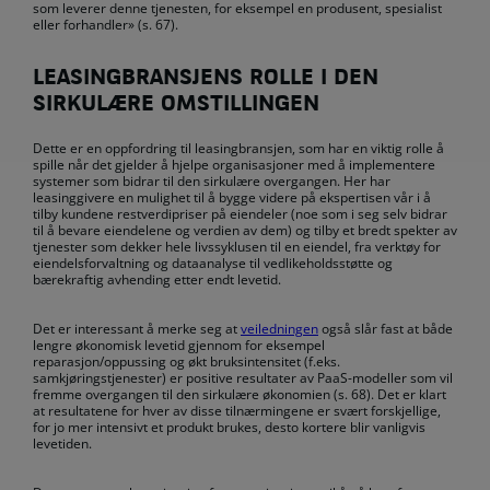
som leverer denne tjenesten, for eksempel en produsent, spesialist
eller forhandler» (s. 67).
LEASINGBRANSJENS ROLLE I DEN
SIRKULÆRE OMSTILLINGEN
Dette er en oppfordring til leasingbransjen, som har en viktig rolle å
spille når det gjelder å hjelpe organisasjoner med å implementere
systemer som bidrar til den sirkulære overgangen. Her har
leasinggivere en mulighet til å bygge videre på ekspertisen vår i å
tilby kundene restverdipriser på eiendeler (noe som i seg selv bidrar
til å bevare eiendelene og verdien av dem) og tilby et bredt spekter av
tjenester som dekker hele livssyklusen til en eiendel, fra verktøy for
eiendelsforvaltning og dataanalyse til vedlikeholdsstøtte og
bærekraftig avhending etter endt levetid.
Det er interessant å merke seg at
veiledningen
også slår fast at både
lengre økonomisk levetid gjennom for eksempel
reparasjon/oppussing og økt bruksintensitet (f.eks.
samkjøringstjenester) er positive resultater av PaaS-modeller som vil
fremme overgangen til den sirkulære økonomien (s. 68). Det er klart
at resultatene for hver av disse tilnærmingene er svært forskjellige,
for jo mer intensivt et produkt brukes, desto kortere blir vanligvis
levetiden.