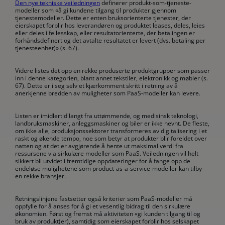
Den nye tekniske veiledningen
definerer produkt-som-tjeneste-
modeller som «å gi kundene tilgang til produkter gjennom
tjenestemodeller. Dette er enten bruksorienterte tjenester, der
eierskapet forblir hos leverandøren og produktet leases, deles, leies
eller deles i fellesskap, eller resultatorienterte, der betalingen er
forhåndsdefinert og det avtalte resultatet er levert (dvs. betaling per
tjenesteenhet)» (s. 67).
Videre listes det opp en rekke produserte produktgrupper som passer
inn i denne kategorien, blant annet tekstiler, elektronikk og møbler (s.
67). Dette er i seg selv et kjærkomment skritt i retning av å
anerkjenne bredden av muligheter som PaaS-modeller kan levere.
Listen er imidlertid langt fra uttømmende, og medisinsk teknologi,
landbruksmaskiner, anleggsmaskiner og biler er ikke nevnt. De fleste,
om ikke alle, produksjonssektorer transformeres av digitalisering i et
raskt og økende tempo, noe som betyr at produkter blir foreldet over
natten og at det er avgjørende å hente ut maksimal verdi fra
ressursene via sirkulære modeller som PaaS. Veiledningen vil helt
sikkert bli utvidet i fremtidige oppdateringer for å fange opp de
endeløse mulighetene som product-as-a-service-modeller kan tilby
en rekke bransjer.
Retningslinjene fastsetter også kriterier som PaaS-modeller må
oppfylle for å anses for å gi et vesentlig bidrag til den sirkulære
økonomien. Først og fremst må aktiviteten «gi kunden tilgang til og
bruk av produkt(er), samtidig som eierskapet forblir hos selskapet