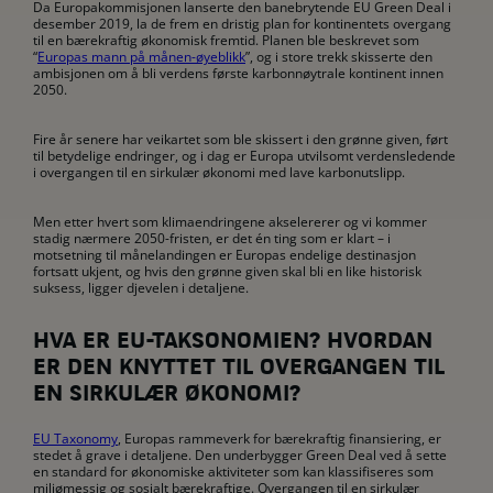
Da Europakommisjonen lanserte den banebrytende EU Green Deal i
desember 2019, la de frem en dristig plan for kontinentets overgang
til en bærekraftig økonomisk fremtid. Planen ble beskrevet som
“
Europas mann på månen-øyeblikk
”, og i store trekk skisserte den
ambisjonen om å bli verdens første karbonnøytrale kontinent innen
2050.
Fire år senere har veikartet som ble skissert i den grønne given, ført
til betydelige endringer, og i dag er Europa utvilsomt verdensledende
i overgangen til en sirkulær økonomi med lave karbonutslipp.
Men etter hvert som klimaendringene akselererer og vi kommer
stadig nærmere 2050-fristen, er det én ting som er klart – i
motsetning til månelandingen er Europas endelige destinasjon
fortsatt ukjent, og hvis den grønne given skal bli en like historisk
suksess, ligger djevelen i detaljene.
HVA ER EU-TAKSONOMIEN? HVORDAN
ER DEN KNYTTET TIL OVERGANGEN TIL
EN SIRKULÆR ØKONOMI?
EU Taxonomy
, Europas rammeverk for bærekraftig finansiering, er
stedet å grave i detaljene. Den underbygger Green Deal ved å sette
en standard for økonomiske aktiviteter som kan klassifiseres som
miljømessig og sosialt bærekraftige. Overgangen til en sirkulær