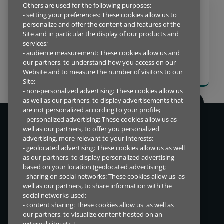
Others are used for the following purposes:
- setting your preferences: These cookies allow us to
BLOGG
personalize and offer the content and features of the
2024.10.07
Site and in particular the display of our products and
NÅR VI NÆRMER OSS DET NYE ÅRET,
services;
ER DET PÅ TIDE MED FORSIKTIG
- audience measurement: These cookies allow us and
our partners, to understand how you access on our
OPTIMISME
Website and to measure the number of visitors to our
Site;
- non-personalized advertising: These cookies allow us
as well as our partners, to display advertisements that
are not personalized according to your profile;
- personalized advertising: These cookies allow us as
Vi lever i en tid med konstant endring, derfor ønsker vi å tilby
well as our partners, to offer you personalized
finansieringsløsninger som hjelper både mennesker og bedrifter
advertising, more relevant to your interests;
verden over.
- geolocated advertising: These cookies allow us as well
as our partners, to display personalized advertising
based on your location (geolocated advertising);
- sharing on social networks: These cookies allow us as
SNARVEIER
DIREKTETILGANG
well as our partners, to share information with the
social networks used;
Markeder
Investorinformasjon
- content sharing: These cookies allow us as well as
Løsninger for forhandler
Varsling
our partners, to visualize content hosted on an
Løsninger for kunde
Åpenhetsloven