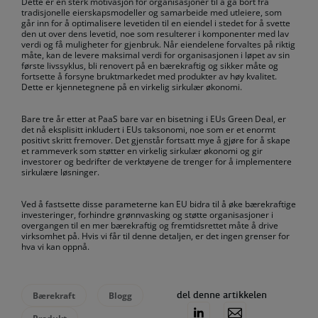
Dette er en sterk motivasjon for organisasjoner til å gå bort fra
tradisjonelle eierskapsmodeller og samarbeide med utleiere, som
går inn for å optimalisere levetiden til en eiendel i stedet for å svette
den ut over dens levetid, noe som resulterer i komponenter med lav
verdi og få muligheter for gjenbruk. Når eiendelene forvaltes på riktig
måte, kan de levere maksimal verdi for organisasjonen i løpet av sin
første livssyklus, bli renovert på en bærekraftig og sikker måte og
fortsette å forsyne bruktmarkedet med produkter av høy kvalitet.
Dette er kjennetegnene på en virkelig sirkulær økonomi.
Bare tre år etter at PaaS bare var en bisetning i EUs Green Deal, er
det nå eksplisitt inkludert i EUs taksonomi, noe som er et enormt
positivt skritt fremover. Det gjenstår fortsatt mye å gjøre for å skape
et rammeverk som støtter en virkelig sirkulær økonomi og gir
investorer og bedrifter de verktøyene de trenger for å implementere
sirkulære løsninger.
Ved å fastsette disse parameterne kan EU bidra til å øke bærekraftige
investeringer, forhindre grønnvasking og støtte organisasjoner i
overgangen til en mer bærekraftig og fremtidsrettet måte å drive
virksomhet på. Hvis vi får til denne detaljen, er det ingen grenser for
hva vi kan oppnå.
Bærekraft
Blogg
del denne artikkelen