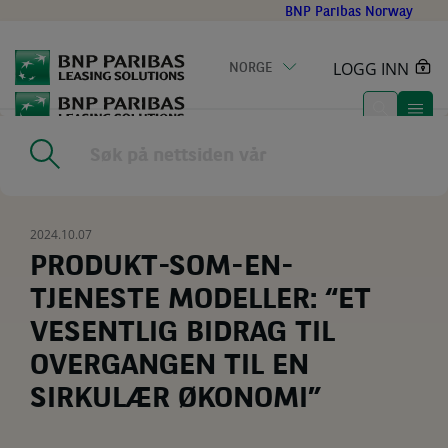
Go
BNP Paribas Norway
to
main
LOGG INN
NORGE
content
Home
|
Resources
|
PRODUKT-SOM-EN-TJENESTE MODELLER:
“ET VESENTLIG BIDRAG TIL OVERGANGEN TIL EN SIRKULÆR
ØKONOMI”
2024.10.07
PRODUKT-SOM-EN-
TJENESTE MODELLER: “ET
VESENTLIG BIDRAG TIL
OVERGANGEN TIL EN
SIRKULÆR ØKONOMI”