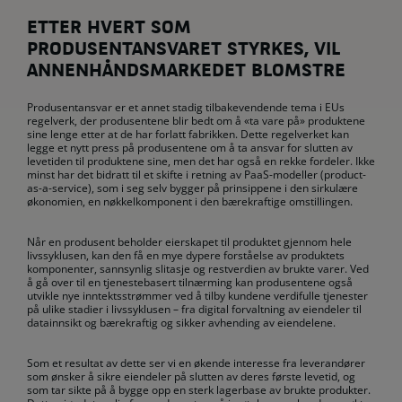
ETTER HVERT SOM
PRODUSENTANSVARET STYRKES, VIL
ANNENHÅNDSMARKEDET BLOMSTRE
Produsentansvar er et annet stadig tilbakevendende tema i EUs
regelverk, der produsentene blir bedt om å «ta vare på» produktene
sine lenge etter at de har forlatt fabrikken. Dette regelverket kan
legge et nytt press på produsentene om å ta ansvar for slutten av
levetiden til produktene sine, men det har også en rekke fordeler. Ikke
minst har det bidratt til et skifte i retning av PaaS-modeller (product-
as-a-service), som i seg selv bygger på prinsippene i den sirkulære
økonomien, en nøkkelkomponent i den bærekraftige omstillingen.
Når en produsent beholder eierskapet til produktet gjennom hele
livssyklusen, kan den få en mye dypere forståelse av produktets
komponenter, sannsynlig slitasje og restverdien av brukte varer. Ved
å gå over til en tjenestebasert tilnærming kan produsentene også
utvikle nye inntektsstrømmer ved å tilby kundene verdifulle tjenester
på ulike stadier i livssyklusen – fra digital forvaltning av eiendeler til
datainnsikt og bærekraftig og sikker avhending av eiendelene.
Som et resultat av dette ser vi en økende interesse fra leverandører
som ønsker å sikre eiendeler på slutten av deres første levetid, og
som tar sikte på å bygge opp en sterk lagerbase av brukte produkter.