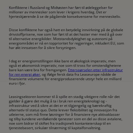
Konfliktene i Russland og Midtøsten har ført til ødeleggelser for
millioner av mennesker som lever i krigens hverdag. Det er
hjerteskjærende å se de pågående konsekvensene for menneskeliv.
Disse konfliktene har også hatt en betydelig innvirkning på de globale
drivstoffprisene, noe som har ført til at det haster mer med å gå over
til alternative energikilder. Motstandsdyktighet og autonomi på
energiområdet er nå en topprioritet for regjeringer, inkludert EU, som
har økt innsatsen for å sikre forsyningen.
I dag er energiomstillingen ikke bare et økologisk imperativ, men
også et økonomisk imperativ, noe som til tross for omstendighetene
bare kan være bra for fremgangen.
Etterspørselen etter infrastruktur
for ren energi øker
, og ifølge fersk data fra Leaseurope nådde de
finansierte volumene for energiproduserende utstyr hele en milliard
euro i fjor.
Leasingsektoren kommer til å spille en stadig viktigere rolle når det
gjelder å gjøre det mulig å ta i bruk ren energiteknologi og -
infrastruktur ved å sikre at det er et tilgjengelig og bærekraftig
alternativ til status quo. Dette krever fleksibilitet og innovasjon fra
utleierne, som må finne løsninger for å finansiere nye aktivaklasser
og tilby kundene verdiøkende tjenester som en del av disse avtalene,
noe som bidrar til skiftet fra tradisjonelt kontanteierskap til en
tjenestebasert, sirkulær tilnærming til kapitalforvaltning.