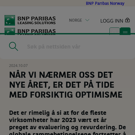
Go
BNP Paribas Norway
to
main
LOGG INN
NORGE
content
Home
|
Resources
|
NÅR VI NÆRMER OSS DET NYE ÅRET, ER DET
PÅ TIDE MED FORSIKTIG OPTIMISME
2024.10.07
NÅR VI NÆRMER OSS DET
NYE ÅRET, ER DET PÅ TIDE
MED FORSIKTIG OPTIMISME
Det er rimelig å si at for de fleste
virksomheter har 2023 vært et år
preget av evaluering og revurdering. De