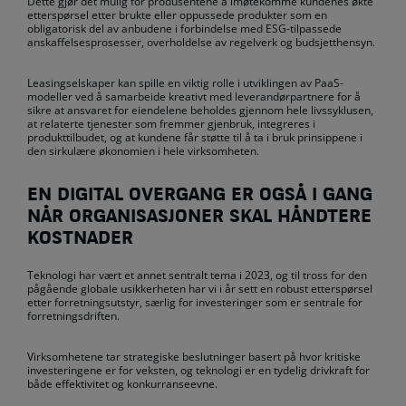
Dette gjør det mulig for produsentene å imøtekomme kundenes økte
etterspørsel etter brukte eller oppussede produkter som en
obligatorisk del av anbudene i forbindelse med ESG-tilpassede
anskaffelsesprosesser, overholdelse av regelverk og budsjetthensyn.
Leasingselskaper kan spille en viktig rolle i utviklingen av PaaS-
modeller ved å samarbeide kreativt med leverandørpartnere for å
sikre at ansvaret for eiendelene beholdes gjennom hele livssyklusen,
at relaterte tjenester som fremmer gjenbruk, integreres i
produkttilbudet, og at kundene får støtte til å ta i bruk prinsippene i
den sirkulære økonomien i hele virksomheten.
EN DIGITAL OVERGANG ER OGSÅ I GANG
NÅR ORGANISASJONER SKAL HÅNDTERE
KOSTNADER
Teknologi har vært et annet sentralt tema i 2023, og til tross for den
pågående globale usikkerheten har vi i år sett en robust etterspørsel
etter forretningsutstyr, særlig for investeringer som er sentrale for
forretningsdriften.
Virksomhetene tar strategiske beslutninger basert på hvor kritiske
investeringene er for veksten, og teknologi er en tydelig drivkraft for
både effektivitet og konkurranseevne.