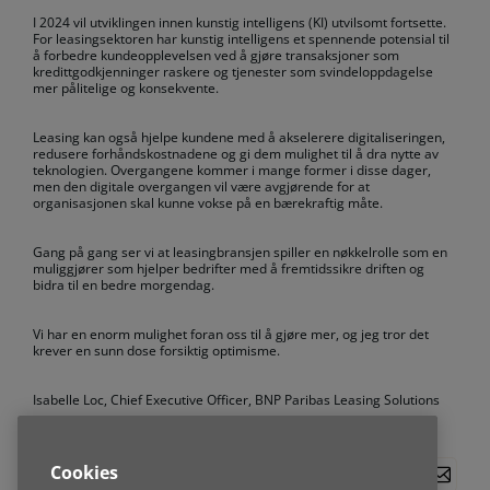
I 2024 vil utviklingen innen kunstig intelligens (KI) utvilsomt fortsette.
For leasingsektoren har kunstig intelligens et spennende potensial til
å forbedre kundeopplevelsen ved å gjøre transaksjoner som
kredittgodkjenninger raskere og tjenester som svindeloppdagelse
mer pålitelige og konsekvente.
Leasing kan også hjelpe kundene med å akselerere digitaliseringen,
redusere forhåndskostnadene og gi dem mulighet til å dra nytte av
teknologien. Overgangene kommer i mange former i disse dager,
men den digitale overgangen vil være avgjørende for at
organisasjonen skal kunne vokse på en bærekraftig måte.
Gang på gang ser vi at leasingbransjen spiller en nøkkelrolle som en
muliggjører som hjelper bedrifter med å fremtidssikre driften og
bidra til en bedre morgendag.
Vi har en enorm mulighet foran oss til å gjøre mer, og jeg tror det
krever en sunn dose forsiktig optimisme.
Isabelle Loc, Chief Executive Officer, BNP Paribas Leasing Solutions
Cookies
Blogg
del denne artikkelen