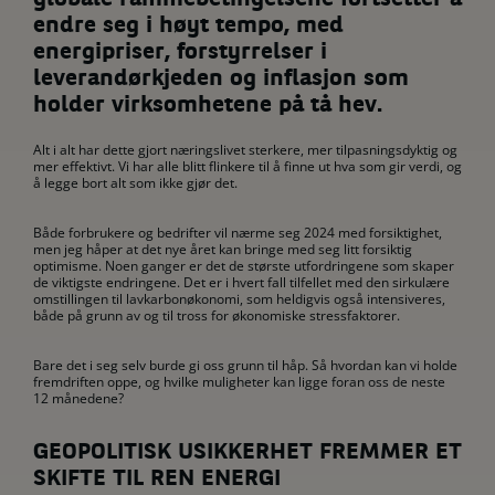
globale rammebetingelsene fortsetter å
endre seg i høyt tempo, med
energipriser, forstyrrelser i
leverandørkjeden og inflasjon som
holder virksomhetene på tå hev.
Alt i alt har dette gjort næringslivet sterkere, mer tilpasningsdyktig og
mer effektivt. Vi har alle blitt flinkere til å finne ut hva som gir verdi, og
å legge bort alt som ikke gjør det.
Både forbrukere og bedrifter vil nærme seg 2024 med forsiktighet,
men jeg håper at det nye året kan bringe med seg litt forsiktig
optimisme. Noen ganger er det de største utfordringene som skaper
de viktigste endringene. Det er i hvert fall tilfellet med den sirkulære
omstillingen til lavkarbonøkonomi, som heldigvis også intensiveres,
både på grunn av og til tross for økonomiske stressfaktorer.
Bare det i seg selv burde gi oss grunn til håp. Så hvordan kan vi holde
fremdriften oppe, og hvilke muligheter kan ligge foran oss de neste
12 månedene?
GEOPOLITISK USIKKERHET FREMMER ET
SKIFTE TIL REN ENERGI