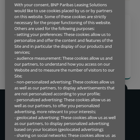
With your consent, BNP Paribas Leasing Solutions
would like to use cookies placed by us or by partners
on this website. Some of these cookies are strictly
necessary for the proper functioning of this website.
Others are used for the following purposes:
BÆREKRAFT
BLOGG
PRODUKT
- setting your preferences: These cookies allow us to
2024.10.07
personalize and offer the content and features of the
PRODUKT-SOM-EN-TJENESTE
Site and in particular the display of our products and
MODELLER: “ET VESENTLIG BIDRAG
services;
TIL OVERGANGEN TIL EN SIRKULÆR
- audience measurement: These cookies allow us and
our partners, to understand how you access on our
ØKONOMI”
Website and to measure the number of visitors to our
Site;
- non-personalized advertising: These cookies allow us
as well as our partners, to display advertisements that
are not personalized according to your profile;
- personalized advertising: These cookies allow us as
Vi lever i en tid med konstant endring, derfor ønsker vi å tilby
well as our partners, to offer you personalized
finansieringsløsninger som hjelper både mennesker og bedrifter
advertising, more relevant to your interests;
verden over.
- geolocated advertising: These cookies allow us as well
as our partners, to display personalized advertising
based on your location (geolocated advertising);
- sharing on social networks: These cookies allow us as
SNARVEIER
DIREKTETILGANG