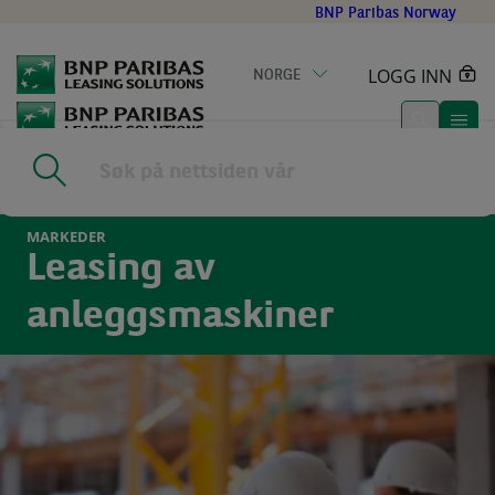
Go
BNP Paribas Norway
to
main
LOGG INN
NORGE
content
Home
|
Markeder
|
Bygg og anlegg
MARKEDER
Leasing av
anleggsmaskiner