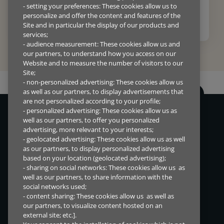
- setting your preferences: These cookies allow us to
KONTAKT OSS
personalize and offer the content and features of the
Site and in particular the display of our products and
services;
- audience measurement: These cookies allow us and
our partners, to understand how you access on our
Website and to measure the number of visitors to our
Site;
- non-personalized advertising: These cookies allow us
as well as our partners, to display advertisements that
are not personalized according to your profile;
- personalized advertising: These cookies allow us as
Vi lever i en tid med konstant endring, derfor ønsker vi å tilby
well as our partners, to offer you personalized
finansieringsløsninger som hjelper både mennesker og bedrifter
advertising, more relevant to your interests;
verden over.
- geolocated advertising: These cookies allow us as well
as our partners, to display personalized advertising
based on your location (geolocated advertising);
- sharing on social networks: These cookies allow us as
SNARVEIER
DIREKTETILGANG
well as our partners, to share information with the
social networks used;
Markeder
Investorinformasjon
- content sharing: These cookies allow us as well as
Løsninger for forhandler
Varsling
our partners, to visualize content hosted on an
Løsninger for kunde
Åpenhetsloven
external site; etc.].
Nyheter