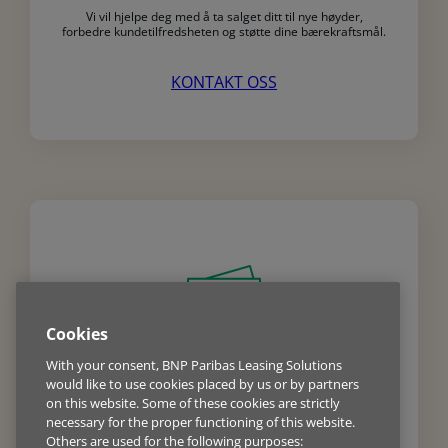
Vi vil hjelpe deg med å ta salget ditt til nye høyder,
forbedre kundetilfredsheten og støtte dine bærekraftsmål.
KONTAKT OSS
Cookies
With your consent, BNP Paribas Leasing Solutions
Bedrifter
would like to use cookies placed by us or by partners
on this website. Some of these cookies are strictly
Ta kontakt med våre eksperter i dag for å få gode råd og
necessary for the proper functioning of this website.
innføring i våre fleksible finansieringsløsninger.
Others are used for the following purposes: