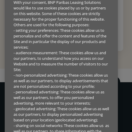
prosjekt
With your consent, BNP Paribas Leasing Solutions
would like to use cookies placed by us or by partners
Ta kontakt med våre eksperter i dag for å få gode råd og
on this website. Some of these cookies are strictly
innføring i våre fleksible finansieringsløsninger. Vi hjelper
deg med dine strategiske investeringer.
necessary for the proper functioning of this website.
Others are used for the following purposes:
- setting your preferences: These cookies allow us to
KONTAKT OSS
personalize and offer the content and features of the
Site and in particular the display of our products and
services;
- audience measurement: These cookies allow us and
our partners, to understand how you access on our
Website and to measure the number of visitors to our
Site;
- non-personalized advertising: These cookies allow us
as well as our partners, to display advertisements that
are not personalized according to your profile;
- personalized advertising: These cookies allow us as
Vi lever i en tid med konstant endring, derfor ønsker vi å tilby
well as our partners, to offer you personalized
finansieringsløsninger som hjelper både mennesker og bedrifter
advertising, more relevant to your interests;
verden over.
- geolocated advertising: These cookies allow us as well
as our partners, to display personalized advertising
based on your location (geolocated advertising);
- sharing on social networks: These cookies allow us as
SNARVEIER
DIREKTETILGANG
well as our partners, to share information with the