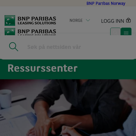
Go
BNP Paribas Norway
to
main
LOGG INN
NORGE
content
Home
|
Nyheter
Ressurssenter