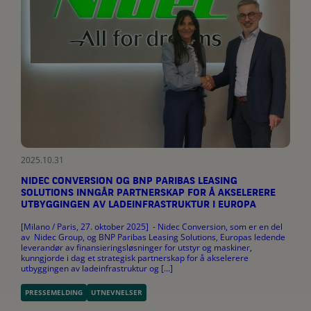
2025.10.31
NIDEC CONVERSION OG BNP PARIBAS LEASING
SOLUTIONS INNGÅR PARTNERSKAP FOR Å AKSELERERE
UTBYGGINGEN AV LADEINFRASTRUKTUR I EUROPA
[Milano / Paris, 27. oktober 2025] - Nidec Conversion, som er en del
av Nidec Group, og BNP Paribas Leasing Solutions, Europas ledende
leverandør av finansieringsløsninger for utstyr og maskiner,
kunngjorde i dag et strategisk partnerskap for å akselerere
utbyggingen av ladeinfrastruktur og [...]
PRESSEMELDING
UTNEVNELSER