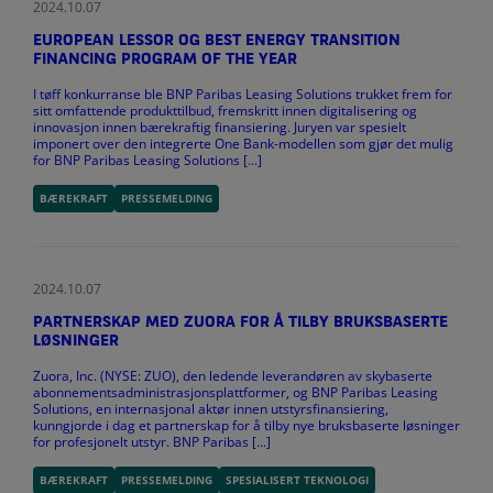
2024.10.07
EUROPEAN LESSOR OG BEST ENERGY TRANSITION
FINANCING PROGRAM OF THE YEAR
I tøff konkurranse ble BNP Paribas Leasing Solutions trukket frem for
sitt omfattende produkttilbud, fremskritt innen digitalisering og
innovasjon innen bærekraftig finansiering. Juryen var spesielt
imponert over den integrerte One Bank-modellen som gjør det mulig
for BNP Paribas Leasing Solutions [...]
BÆREKRAFT
PRESSEMELDING
2024.10.07
PARTNERSKAP MED ZUORA FOR Å TILBY BRUKSBASERTE
LØSNINGER
Zuora, Inc. (NYSE: ZUO), den ledende leverandøren av skybaserte
abonnementsadministrasjonsplattformer, og BNP Paribas Leasing
Solutions, en internasjonal aktør innen utstyrsfinansiering,
kunngjorde i dag et partnerskap for å tilby nye bruksbaserte løsninger
for profesjonelt utstyr. BNP Paribas [...]
BÆREKRAFT
PRESSEMELDING
SPESIALISERT TEKNOLOGI