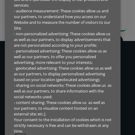
LEASING SOLUTIONS UTVIDER
services;
SAMARBEIDSAVTALEN TIL Å
- audience measurement: These cookies allow us and
our partners, to understand how you access on our
OMFATTE NORDEN
Website and to measure the number of visitors to our
Site;
- non-personalized advertising: These cookies allow us
as well as our partners, to display advertisements that
are not personalized according to your profile;
- personalized advertising: These cookies allow us as
Vi lever i en tid med konstant endring, derfor ønsker vi å tilby
well as our partners, to offer you personalized
finansieringsløsninger som hjelper både mennesker og bedrifter
advertising, more relevant to your interests;
verden over.
- geolocated advertising: These cookies allow us as well
as our partners, to display personalized advertising
based on your location (geolocated advertising);
- sharing on social networks: These cookies allow us as
SNARVEIER
DIREKTETILGANG
well as our partners, to share information with the
social networks used;
Markeder
Investorinformasjon
- content sharing: These cookies allow us as well as
Løsninger for forhandler
Varsling
our partners, to visualize content hosted on an
Løsninger for kunde
Åpenhetsloven
external site; etc.].
Nyheter
Your consent to the installation of cookies which is not
strictly necessary is free and can be withdrawn at any
Om oss
time.
Jobb og karriere