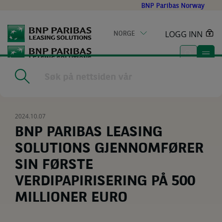
Go
BNP Paribas Norway
to
main
LOGG INN
NORGE
content
Home
|
Resources
|
BNP PARIBAS LEASING SOLUTIONS
GJENNOMFØRER SIN FØRSTE VERDIPAPIRISERING PÅ 500
MILLIONER EURO
2024.10.07
BNP PARIBAS LEASING
SOLUTIONS GJENNOMFØRER
SIN FØRSTE
VERDIPAPIRISERING PÅ 500
MILLIONER EURO