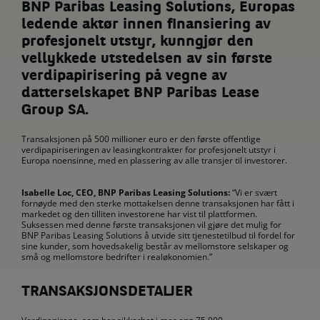
BNP Paribas Leasing Solutions, Europas
ledende aktør innen finansiering av
profesjonelt utstyr, kunngjør den
vellykkede utstedelsen av sin første
verdipapirisering på vegne av
datterselskapet BNP Paribas Lease
Group SA.
Transaksjonen på 500 millioner euro er den første offentlige
verdipapiriseringen av leasingkontrakter for profesjonelt utstyr i
Europa noensinne, med en plassering av alle transjer til investorer.
Isabelle Loc, CEO, BNP Paribas Leasing Solutions:
“Vi er svært
fornøyde med den sterke mottakelsen denne transaksjonen har fått i
markedet og den tilliten investorene har vist til plattformen.
Suksessen med denne første transaksjonen vil gjøre det mulig for
BNP Paribas Leasing Solutions å utvide sitt tjenestetilbud til fordel for
sine kunder, som hovedsakelig består av mellomstore selskaper og
små og mellomstore bedrifter i realøkonomien.”
TRANSAKSJONSDETALJER