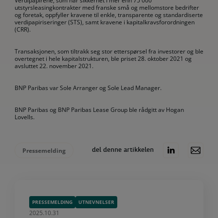
Verdipapirene, som har sikkerhet i mer enn 75 000
utstyrsleasingkontrakter med franske små og mellomstore bedrifter
og foretak, oppfyller kravene til enkle, transparente og standardiserte
verdipapiriseringer (STS), samt kravene i kapitalkravsforordningen
(CRR).
Transaksjonen, som tiltrakk seg stor etterspørsel fra investorer og ble
overtegnet i hele kapitalstrukturen, ble priset 28. oktober 2021 og
avsluttet 22. november 2021.
BNP Paribas var Sole Arranger og Sole Lead Manager.
BNP Paribas og BNP Paribas Lease Group ble rådgitt av Hogan
Lovells.
Pressemelding
del denne artikkelen
PRESSEMELDING
UTNEVNELSER
2025.10.31