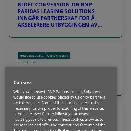
NIDEC CONVERSION OG BNP
PARIBAS LEASING SOLUTIONS
INNGÅR PARTNERSKAP FOR Å
AKSELERERE UTBYGGINGEN AV
LADEINFRASTRUKTUR I EUROPA
PRESSEMELDING
UTNEVNELSER
2024.10.09
BNP PARIBAS LEASING SOLUTIONS
UTNEVNER NEIL PEIN TIL NY
Cookies
ADMINISTRERENDE DIREKTØR
With your consent, BNP Paribas Leasing Solutions
would like to use cookies placed by us or by partners
on this website. Some of these cookies are strictly
necessary for the proper functioning of this website.
Others are used for the following purposes:
BYGG OG ANLEGG
PRESSEMELDING
- setting your preferences: These cookies allow us to
2024.10.08
personalize and offer the content and features of the
KOMATSU GROUP OG BNP PARIBAS
Site and in particular the display of our products and